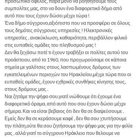
προσωπικό όφελος, παρά μόνο να βοηθήσουμε τους
συμπολίτες μας, στο να δουν ένα διαφορετικό δήμο από
αυτό που τους έχουν δώσει μέχρι τώρα !
Ένα δήμο σύγχρονο,αξιόπιστο που να προσφέρει σε όλους
τους δημότες σύγχρονες υπηρεσίες ! Ηλεκτρονικές
υπηρεσίες , ανακύκλωση, καθαριότητα, περιβάλλον φιλικό
στις ευπαθείς ομάδες του πληθυσμού μας !
Δεν θα ξεχάσω ποτέ τι έχουν τραβήξει οι πολίτες αυτού του
προάστειου, από το 1960, που προχωρούσαμε σε κάποια
σημεία με γαλότσες στους λασπωμένους δρόμους των
εγκατελειμένων περιοχών του Ηρακλείου,μέχρι τώρα που οι
ευπαθείς ομάδες, έχουν εχθρικές συνθήκες κίνησης τους,
στους δρόμους μας .
Ναι ζητάμε την ψήφο σου,γιατί νιώθουμε ότι έχουμε ένα
διαφορετικό όραμα, από αυτό που σου έχουν δώσει μέχρι
σήμερα. Και να είσαι βεβαιος ότι δεν θα σε διαψεύσουμε .
Εμείς δεν θα σε κεράσουμε καφέ , δεν θα σου χτυπήσουμε
την πλάτη,ούτε θα σου ζητήσουμε την ψήφο μας για την φιλία
μας , αλλά γιατί το σύγχρονο Ηράκλειο που θελουμε να