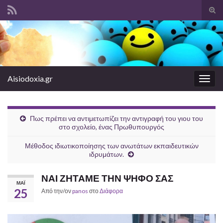
Ενα
φόρ
Search for:
ανα
Aisiodoxia.gr
Εναλ
πλοή
Πως πρέπει να αντιμετωπίζει την αντιγραφή του γιου του
στο σχολείο, ένας Πρωθυπουργός
Μέθοδος ιδιωτικοποίησης των ανωτάτων εκπαιδευτικών
ιδρυμάτων.
ΝΑΙ ΖΗΤΑΜΕ ΤΗΝ ΨΗΦΟ ΣΑΣ
ΜΆΙ
25
Από την/ον
panos
στο
Διάφορα