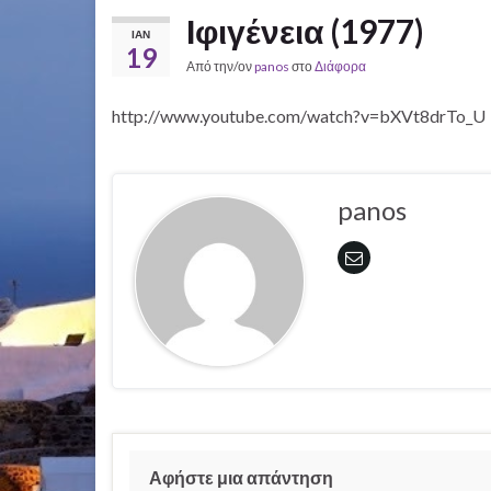
Ιφιγένεια (1977)
ΙΑΝ
19
Από την/ον
panos
στο
Διάφορα
http://www.youtube.com/watch?v=bXVt8drTo_U
panos
Αφήστε μια απάντηση