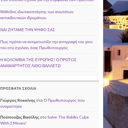
Μέθοδος ιδιωτικοποίησης των ανωτάτων
εκπαιδευτικών ιδρυμάτων.
ΝΑΙ ΖΗΤΑΜΕ ΤΗΝ ΨΗΦΟ ΣΑΣ
Πως πρέπει να αντιμετωπίζει την αντιγραφή του γιου
του στο σχολείο, ένας Πρωθυπουργός
Η ΚΟΛΟΜΒΙΑ ΤΗΣ ΕΥΡΩΠΗΣ! Ο ΠΡΩΤΟΣ
ΑΝΑΜΑΡΤΗΤΟΣ ΛΙΘΟ ΒΑΛΛΕΤΩ
ΠΡΌΣΦΑΤΑ ΣΧΌΛΙΑ
Γιώργος Κοκκίνης
στο
Ο Πρωθυπουργός που
ονειρεύτηκα
Πούπουζας Βασίλης
στο
Solve The Rubiks Cube
With 2 Moves!