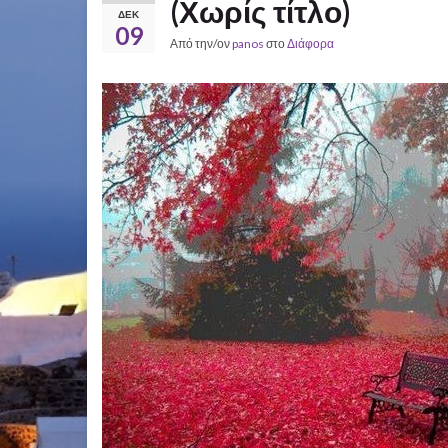
(Χωρίς τίτλο)
ΔΕΚ
09
Από την/ον
panos
στο
Διάφορα