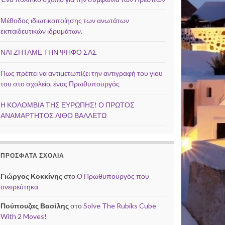
Μέθοδος ιδιωτικοποίησης των ανωτάτων
εκπαιδευτικών ιδρυμάτων.
ΝΑΙ ΖΗΤΑΜΕ ΤΗΝ ΨΗΦΟ ΣΑΣ
Πως πρέπει να αντιμετωπίζει την αντιγραφή του γιου
του στο σχολείο, ένας Πρωθυπουργός
Η ΚΟΛΟΜΒΙΑ ΤΗΣ ΕΥΡΩΠΗΣ! Ο ΠΡΩΤΟΣ
ΑΝΑΜΑΡΤΗΤΟΣ ΛΙΘΟ ΒΑΛΛΕΤΩ
ΠΡΌΣΦΑΤΑ ΣΧΌΛΙΑ
Γιώργος Κοκκίνης
στο
Ο Πρωθυπουργός που
ονειρεύτηκα
Πούπουζας Βασίλης
στο
Solve The Rubiks Cube
With 2 Moves!