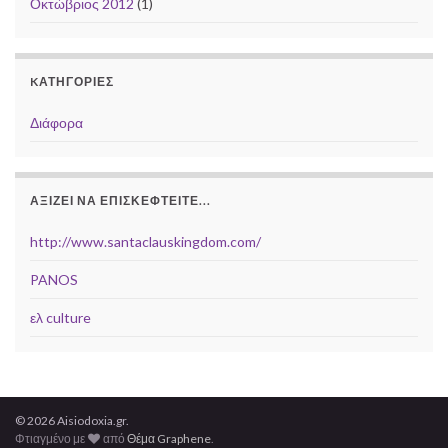
Οκτώβριος 2012
(1)
KΑΤΗΓΟΡΊΕΣ
Διάφορα
ΑΞΊΖΕΙ ΝΑ ΕΠΙΣΚΕΦΤΕΊΤΕ...
http://www.santaclauskingdom.com/
PANOS
ελ culture
© 2026 Aisiodoxia.gr.
Φτιαγμένο με
από
Θέμα Graphene
.