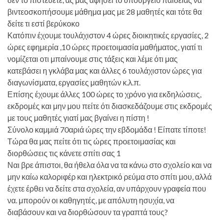
βιντεοσκοπήσουμε μάθημα μας με 28 μαθητές και τότε θα
δείτε τι εστί βερύκοκο
Κατόπιν έχουμε τουλάχιστον 4 ώρες διοικητικές εργασίες, 2
ώρες εφημερία ,10 ώρες προετοιμασία μαθήματος, γιατί τι
νομίζεται οτι μπαίνουμε στις τάξεις και λέμε ότι μας
κατεβάσει η γκλάβα μας και άλλες 6 τουλάχιστον ώρες για
διαγωνίσματα, εργασίες μαθητών κ.λ.π.
Επίσης έχουμε άλλες 100 ώρες το χρόνο για εκδηλώσεις,
εκδρομές και μην μου πείτε ότι διασκεδάζουμε στις εκδρομές
με τους μαθητές γιατί μας βγαίνει η πίστη !
Σύνολο καμμιά 70αριά ώρες την εβδομάδα ! Είπατε τίποτε!
Τώρα θα μας πείτε ότι τις ώρες προετοιμασίας και
διορθώσεις τις κάνετε σπίτι σας 1
Ναι βρε άπιστοι, θα ήθελα όλα να τα κάνω στο σχολείο και να
μην καίω καλοριφέρ και ηλεκτρικό ρεύμα στο σπίτι μου, αλλά
έχετε έρθει να δείτε στα σχολεία, αν υπάρχουν γραφεία που
να. μπορούν οι καθηγητές, με απόλυτη ησυχία, να
διαβάσουν και να διορθώσουν τα γραπτά τους?