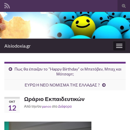
Ενα
φόρ
Search for:
ανα
Aisiodoxia.gr
Εναλ
πλοή
Πως θα έπαιζαν το “Happy Birthday” οι Μπετόβεν, Μπαχ και
Μότσαρτ;
ΕΥΡΩ Η ΝΕΟ ΝΟΜΙΣΜΑ ΤΗΣ ΕΛΛΑΔΑΣ ?
Ωράριο Εκπαιδευτικών
ΟΚΤ
12
Από την/ον
panos
στο
Διάφορα