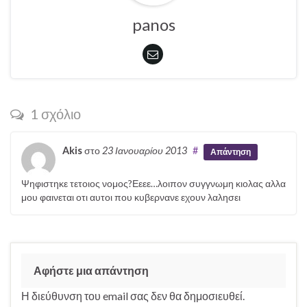
panos
1 σχόλιο
Akis
στο
23 Ιανουαρίου 2013
#
Απάντηση
Ψηφιστηκε τετοιος νομος?Εεεε…λοιπον συγγνωμη κιολας αλλα
μου φαινεται οτι αυτοι που κυβερνανε εχουν λαλησει
Αφήστε μια απάντηση
Η διεύθυνση του email σας δεν θα δημοσιευθεί.