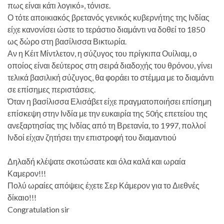
πως είναι κάτι λογικό», τόνισε.
Ο τότε αποικιακός βρετανός γενικός κυβερνήτης της Ινδίας
είχε κανονίσει ώστε το τεράστιο διαμάντι να δοθεί το 1850
ως δώρο στη βασίλισσα Βικτωρία.
Αν η Κέιτ Μίντλετον, η σύζυγος του πρίγκιπα Ουίλιαμ, ο
οποίος είναι δεύτερος στη σειρά διαδοχής του θρόνου, γίνει
τελικά βασιλική σύζυγος, θα φοράει το στέμμα με το διαμάντι
σε επίσημες περιστάσεις.
Όταν η βασίλισσα Ελισάβετ είχε πραγματοποιήσει επίσημη
επίσκεψη στην Ινδία με την ευκαιρία της 50ής επετείου της
ανεξαρτησίας της Ινδίας από τη Βρετανία, το 1997, πολλοί
Ινδοί είχαν ζητήσει την επιστροφή του διαμαντιού
Δηλαδή κλέψατε σκοτώσατε και όλα καλά και ωραία
Καμερον!!!
Πολύ ωραίες απόψεις έχετε Σερ Κάμερον για το Διεθνές
δίκαιο!!!
Congratulation sir