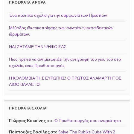
ΠΡΌΣΦΑΤΑ ΆΡΘΡΑ
Ένα πολιτικό σχόλιο για την συμφωνία των Πρεσπών
Μέθοδος ιδιωτικοποίησης των ανωτάτων εκπαιδευτικών
ιδρυμάτων.
ΝΑΙ ΖΗΤΑΜΕ ΤΗΝ ΨΗΦΟ ΣΑΣ
Πως πρέπει να αντιμετωπίζει την αντιγραφή του γιου του στο
σχολείο, ένας Πρωθυπουργός
Η ΚΟΛΟΜΒΙΑ ΤΗΣ ΕΥΡΩΠΗΣ! Ο ΠΡΩΤΟΣ ΑΝΑΜΑΡΤΗΤΟΣ
ΛΙΘΟ ΒΑΛΛΕΤΩ
ΠΡΌΣΦΑΤΑ ΣΧΌΛΙΑ
Γιώργος Κοκκίνης
στο
Ο Πρωθυπουργός που ονειρεύτηκα
Πούπουζας Βασίλης
στο
Solve The Rubiks Cube With 2