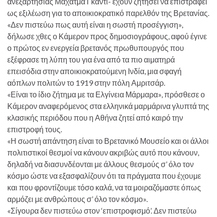
ανεξαρτησίας Μαχάτμα Γκάντι- έχουν ζητήσει να επιστραφεί
ως εξιλέωση για το αποικιοκρατικό παρελθόν της Βρετανίας.
«Δεν πιστεύω πως αυτή είναι η σωστή προσέγγιση»,
δήλωσε χθες ο Κάμερον προς δημοσιογράφους, αφού έγινε
ο πρώτος εν ενεργεία βρετανός πρωθυπουργός που
εξέφρασε τη λύπη του για ένα από τα πιο αιματηρά
επεισόδια στην αποικιοκρατούμενη Ινδία, μια σφαγή
αόπλων πολιτών το 1919 στην πόλη Αμριτσάρ.
«Είναι το ίδιο ζήτημα με τα Ελγίνεια Μάρμαρα», πρόσθεσε ο
Κάμερον αναφερόμενος στα ελληνικά μαρμάρινα γλυπτά της
κλασικής περιόδου που η Αθήνα ζητεί από καιρό την
επιστροφή τους.
«Η σωστή απάντηση είναι το Βρετανικό Μουσείο και οι άλλοι
πολιτιστικοί θεσμοί να κάνουν ακριβώς αυτό που κάνουν,
δηλαδή να διασυνδέονται με άλλους θεσμούς σ’ όλο τον
κόσμο ώστε να εξασφαλίζουν ότι τα πράγματα που έχουμε
και που φροντίζουμε τόσο καλά, να τα μοιραζόμαστε όπως
αρμόζει με ανθρώπους σ’ όλο τον κόσμο».
«Σίγουρα δεν πιστεύω στον ‘επιστροφισμό’. Δεν πιστεύω