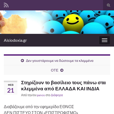
Ενα
φόρ
Search for:
ανα
Aisiodoxia.gr
Εναλ
πλοή
Δεν γουστάρουμε να δώσουμε τα κλεμμένα
ΟΤΕ
Στηρίζουν το βασίλειο τους πάνω στα
ΦΕΒ
κλεμμένα από ΕΛΛΑΔΑ ΚΑΙ ΙΝΔΙΑ
21
Από την/ον
panos
στο
Διάφορα
Διαβάζουμε από την εφημερίδα ΕΘΝΟΣ
ΔΕΝ ΠΙΣΤΕΥΩ ΣΤΟΝ «ΕΠΙΣΤΡΟΦΙΣΜΟ»