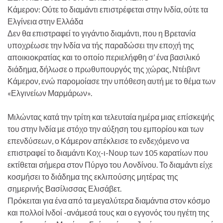
Κάμερον: Ούτε το διαμάντι επιστρέφεται στην Ινδία, ούτε τα
Ελγίνεια στην Ελλάδα
Δεν θα επιστραφεί το γιγάντιο διαμάντι, που η Βρετανία
υποχρέωσε την Ινδία να τής παραδώσει την εποχή της
αποικιοκρατίας και το οποίο περιελήφθη σ’ ένα βασιλικό
διάδημα, δήλωσε ο πρωθυπουργός της χώρας, Ντέιβιντ
Κάμερον, ενώ παρομοίασε την υπόθεση αυτή με το θέμα των
«Ελγινείων Μαρμάρων».
Μιλώντας κατά την τρίτη και τελευταία ημέρα μιας επίσκεψής
του στην Ινδία με στόχο την αύξηση του εμπορίου και των
επενδύσεων, ο Κάμερον απέκλεισε το ενδεχόμενο να
επιστραφεί το διαμάντι Κοχ-ι-Νουρ των 105 καρατίων που
εκτίθεται σήμερα στον Πύργο του Λονδίνου. Το διαμάντι είχε
κοσμήσει το διάδημα της εκλιπούσης μητέρας της
σημερινής Βασίλισσας Ελισάβετ.
Πρόκειται για ένα από τα μεγαλύτερα διαμάντια στον κόσμο
και πολλοί Ινδοί -ανάμεσά τους και ο εγγονός του ηγέτη της