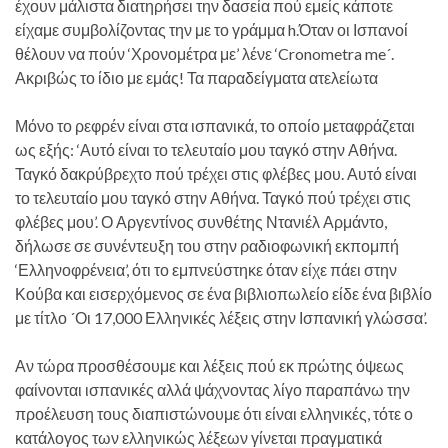
έχουν μάλιστα διατηρήσει την δασεία πού εμείς κάποτε
είχαμε συμβολίζοντας την με το γράμμα h.Όταν οι Ισπανοί
θέλουν να πούν ‘Χρονομέτρα με’ λένε ‘Cronometra me´.
Ακριβώς το ίδιο με εμάς! Τα παραδείγματα ατελείωτα
Μόνο το ρεφρέν είναι στα ισπανικά, το οποίο μεταφράζεται
ως εξής: ‘Αυτό είναι το τελευταίο μου ταγκό στην Αθήνα.
Ταγκό δακρύβρεχτο πού τρέχει στις φλέβες μου. Αυτό είναι
το τελευταίο μου ταγκό στην Αθήνα. Ταγκό πού τρέχει στις
φλέβες μου’. Ο Αργεντίνος συνθέτης Ντανιέλ Αρμάντο,
δήλωσε σε συνέντευξη του στην ραδιοφωνική εκπομπή
‘Ελληνοφρένεια’, ότι το εμπνεύστηκε όταν είχε πάει στην
Κούβα και εισερχόμενος σε ένα βιβλιοπωλείο είδε ένα βιβλίο
με τίτλο ´Οι 17,000 Ελληνικές λέξεις στην Ισπανική γλώσσα’.
Αν τώρα προσθέσουμε και λέξεις πού εκ πρώτης όψεως
φαίνονται ισπανικές αλλά ψάχνοντας λίγο παραπάνω την
προέλευση τους διαπιστώνουμε ότι είναι ελληνικές, τότε ο
κατάλογος των ελληνικώς λέξεων γίνεται πραγματικά