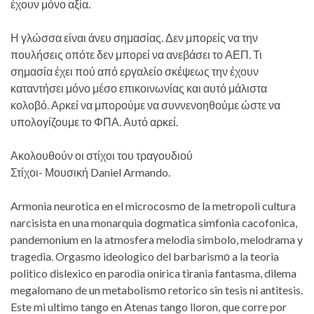
έχουν μόνο αξία.
Η γλώσσα είναι άνευ σημασίας. Δεν μπορείς να την
πουλήσεις οπότε δεν μπορεί να ανεβάσει το ΑΕΠ. Τι
σημασία έχει πού από εργαλείο σκέψεως την έχουν
καταντήσει μόνο μέσο επικοινωνίας και αυτό μάλιστα
κολοβό. Αρκεί να μπορούμε να συννενοηθούμε ώστε να
υπολογίζουμε το ΦΠΑ. Αυτό αρκεί.
Ακολουθούν οι στίχοι του τραγουδιού
Στίχοι- Μουσική Daniel Armando.
Armonia neurotica en el microcosmο de la metropoli cultura
narcisista en una monarquia dogmatica simfonia cacofonica,
pandemonium en la atmosfera melodia simbolo, melodrama y
tragedia. Orgasmo ideologico del barbarismο a la teoria
politico dislexico en parodia onirica tirania fantasma, dilema
megalomano de un metabolismο retorico sin tesis ni antitesis.
Este mi ultimo tango en Atenas tango lloron, que corre por