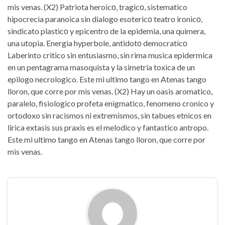
mis venas. (X2) Patriota heroicο, tragicο, sistematico
hipocrecia paranoica sin dialogo esotericο teatro ironicο,
sindicato plasticο y epicentro de la epidemia, una quimera,
una utopia. Energia hyperbole, antidotο democraticο
Laberinto critico sin entusiasmo, sin rima musica epidermica
en un pentagrama masoquista y la simetria toxica de un
epilogo necrologico. Este mi ultimo tango en Atenas tango
lloron, que corre por mis venas. (X2) Hay un oasis aromatico,
paralelo, fisiologico profeta enigmatico, fenomeno cronico y
ortodoxo sin racismos ni extremismos, sin tabues etnicos en
lirica extasis sus praxis es el melodico y fantastico antropo.
Este mi ultimo tango en Atenas tango lloron, que corre por
mis venas.