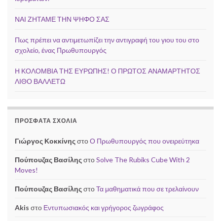
ΝΑΙ ΖΗΤΑΜΕ ΤΗΝ ΨΗΦΟ ΣΑΣ
Πως πρέπει να αντιμετωπίζει την αντιγραφή του γιου του στο
σχολείο, ένας Πρωθυπουργός
Η ΚΟΛΟΜΒΙΑ ΤΗΣ ΕΥΡΩΠΗΣ! Ο ΠΡΩΤΟΣ ΑΝΑΜΑΡΤΗΤΟΣ
ΛΙΘΟ ΒΑΛΛΕΤΩ
ΠΡΌΣΦΑΤΑ ΣΧΌΛΙΑ
Γιώργος Κοκκίνης
στο
Ο Πρωθυπουργός που ονειρεύτηκα
Πούπουζας Βασίλης
στο
Solve The Rubiks Cube With 2
Moves!
Πούπουζας Βασίλης
στο
Τα μαθηματικά που σε τρελαίνουν
Akis
στο
Εντυπωσιακός και γρήγορος ζωγράφος