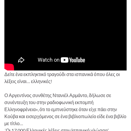
Δείτε ένα εκπληκτικό τραγούδι στα ισπανικά όπου όλες οι
λέξεις είναι… ελληνικές!
Ο Αργεντίνος συνθέτης Ντανιέλ Αρμάντο, δήλωσε σε
συνέντευξη του στην ραδιοφωνική εκπομπή
Ελληνοφρένεια», ότι το εμπνεύστηκε όταν είχε πάει στην
Κούβα και εισερχόμενος σε ένα βιβλιοπωλείο είδε ένα βιβλίο
με τίτλο…
´Οι 17,000 Ελληνικές λέξεις στην Ισπανική γλώσσα’.