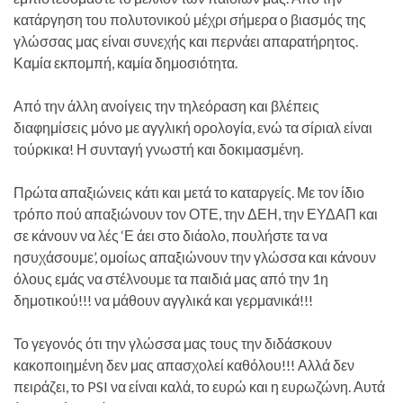
κατάργηση του πολυτονικού μέχρι σήμερα ο βιασμός της
γλώσσας μας είναι συνεχής και περνάει απαρατήρητος.
Καμία εκπομπή, καμία δημοσιότητα.
Από την άλλη ανοίγεις την τηλεόραση και βλέπεις
διαφημίσεις μόνο με αγγλική ορολογία, ενώ τα σίριαλ είναι
τούρκικα! Η συνταγή γνωστή και δοκιμασμένη.
Πρώτα απαξιώνεις κάτι και μετά το καταργείς. Με τον ίδιο
τρόπο πού απαξιώνουν τον ΟΤΕ, την ΔΕΗ, την ΕΥΔΑΠ και
σε κάνουν να λές ‘Ε άει στο διάολο, πουλήστε τα να
ησυχάσουμε’, ομοίως απαξιώνουν την γλώσσα και κάνουν
όλους εμάς να στέλνουμε τα παιδιά μας από την 1η
δημοτικού!!! να μάθουν αγγλικά και γερμανικά!!!
Το γεγονός ότι την γλώσσα μας τους την διδάσκουν
κακοποιημένη δεν μας απασχολεί καθόλου!!! Αλλά δεν
πειράζει, το PSI να είναι καλά, το ευρώ και η ευρωζώνη. Αυτά