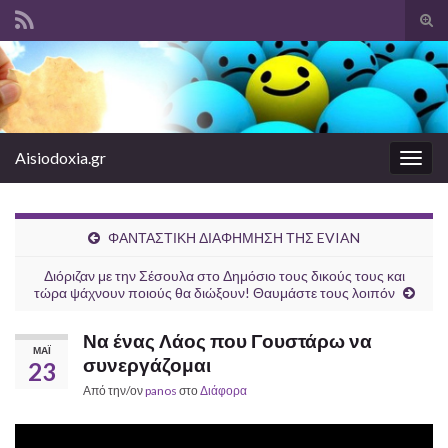
Ενα
φόρ
Search for:
ανα
Aisiodoxia.gr
Εναλ
πλοή
ΦΑΝΤΑΣΤΙΚΗ ΔΙΑΦΗΜΗΣΗ ΤΗΣ EVIAN
Διόριζαν με την Σέσουλα στο Δημόσιο τους δικούς τους και
τώρα ψάχνουν ποιούς θα διώξουν! Θαυμάστε τους λοιπόν
Να ένας Λάος που Γουστάρω να
ΜΆΙ
συνεργάζομαι
23
Από την/ον
panos
στο
Διάφορα