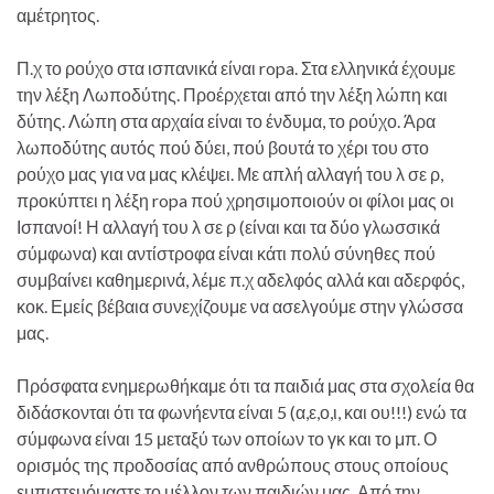
αμέτρητος.
Π.χ το ρούχο στα ισπανικά είναι ropa. Στα ελληνικά έχουμε
την λέξη Λωποδύτης. Προέρχεται από την λέξη λώπη και
δύτης. Λώπη στα αρχαία είναι το ένδυμα, το ρούχο. Άρα
λωποδύτης αυτός πού δύει, πού βουτά το χέρι του στο
ρούχο μας για να μας κλέψει. Με απλή αλλαγή του λ σε ρ,
προκύπτει η λέξη ropa πού χρησιμοποιούν οι φίλοι μας οι
Ισπανοί! Η αλλαγή του λ σε ρ (είναι και τα δύο γλωσσικά
σύμφωνα) και αντίστροφα είναι κάτι πολύ σύνηθες πού
συμβαίνει καθημερινά, λέμε π.χ αδελφός αλλά και αδερφός,
κοκ. Εμείς βέβαια συνεχίζουμε να ασελγούμε στην γλώσσα
μας.
Πρόσφατα ενημερωθήκαμε ότι τα παιδιά μας στα σχολεία θα
διδάσκονται ότι τα φωνήεντα είναι 5 (α,ε,ο,ι, και ου!!!) ενώ τα
σύμφωνα είναι 15 μεταξύ των οποίων το γκ και το μπ. Ο
ορισμός της προδοσίας από ανθρώπους στους οποίους
εμπιστευόμαστε το μέλλον των παιδιών μας. Από την