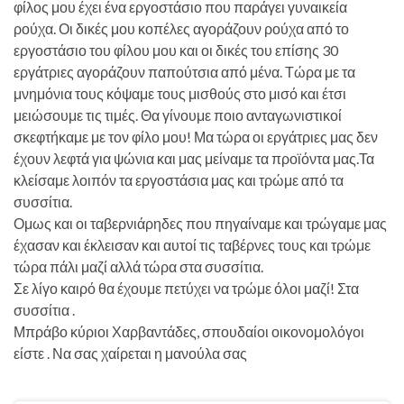
φίλος μου έχει ένα εργοστάσιο που παράγει γυναικεία
ρούχα. Οι δικές μου κοπέλες αγοράζουν ρούχα από το
εργοστάσιο του φίλου μου και οι δικές του επίσης 30
εργάτριες αγοράζουν παπούτσια από μένα. Τώρα με τα
μνημόνια τους κόψαμε τους μισθούς στο μισό και έτσι
μειώσουμε τις τιμές. Θα γίνουμε ποιο ανταγωνιστικοί
σκεφτήκαμε με τον φίλο μου! Μα τώρα οι εργάτριες μας δεν
έχουν λεφτά για ψώνια και μας μείναμε τα προϊόντα μας.Τα
κλείσαμε λοιπόν τα εργοστάσια μας και τρώμε από τα
συσσίτια.
Ομως και οι ταβερνιάρηδες που πηγαίναμε και τρώγαμε μας
έχασαν και έκλεισαν και αυτοί τις ταβέρνες τους και τρώμε
τώρα πάλι μαζί αλλά τώρα στα συσσίτια.
Σε λίγο καιρό θα έχουμε πετύχει να τρώμε όλοι μαζί! Στα
συσσίτια .
Μπράβο κύριοι Χαρβαντάδες, σπουδαίοι οικονομολόγοι
είστε . Να σας χαίρεται η μανούλα σας