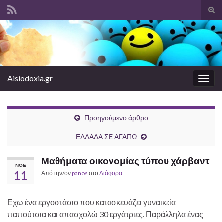
Ενα
φόρ
Search for:
ανα
Aisiodoxia.gr
Εναλ
πλοή
Προηγούμενο άρθρο
ΕΛΛΑΔΑ ΣΕ ΑΓΑΠΩ
Μαθήματα οικονομίας τύπου χάρβαντ
ΝΟΈ
11
Από την/ον
panos
στο
Διάφορα
Εχω ένα εργοστάσιο που κατασκευάζει γυναικεία
παπούτσια και απασχολώ 30 εργάτριες. Παράλληλα ένας