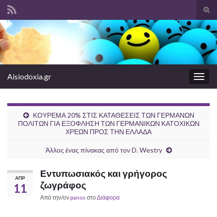
Ενα
φόρ
Search for:
ανα
Aisiodoxia.gr
Εναλ
πλοή
ΚΟΥΡΕΜΑ 20% ΣΤΙΣ ΚΑΤΑΘΕΣΕΙΣ ΤΩΝ ΓΕΡΜΑΝΩΝ
ΠΟΛΙΤΩΝ ΓΙΑ ΕΞΟΦΛΗΣΗ ΤΩΝ ΓΕΡΜΑΝΙΚΩΝ ΚΑΤΟΧΙΚΩΝ
ΧΡΕΩΝ ΠΡΟΣ ΤΗΝ ΕΛΛΑΔΑ
Άλλος ένας πίνακας από τον D. Westry
Εντυπωσιακός και γρήγορος
ΑΠΡ
ζωγράφος
11
Από την/ον
panos
στο
Διάφορα