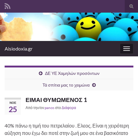
Ενα
φόρ
Search for:
ανα
Aisiodoxia.gr
Εναλ
πλοή
ΔΕ ΥΕ Χαμηλών προσόντων
Τά σπίτια μας το χειμώνα
ΕΙΜΑΙ ΘΥΜΩΜΕΝΟΣ 1
ΝΟΈ
25
Από την/ον
panos
στο
Διάφορα
40% πάνω η τιμή του πετρελαίου . Ελεος. Είναι η χειρότερη
αύξηση που έχω δει ποτέ στην ζωή μου σε ένα βασικότατο