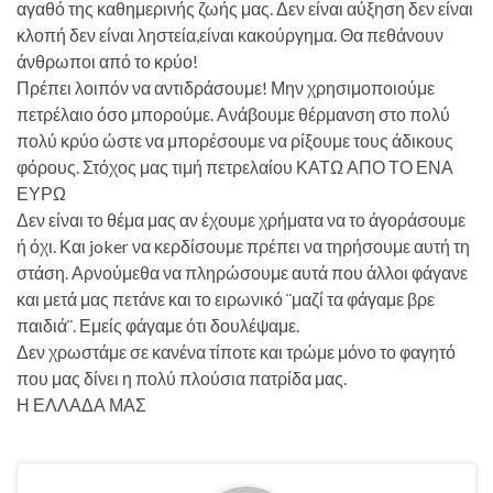
αγαθό της καθημερινής ζωής μας. Δεν είναι αύξηση δεν είναι
κλοπή δεν είναι ληστεία,είναι κακούργημα. Θα πεθάνουν
άνθρωποι από το κρύο!
Πρέπει λοιπόν να αντιδράσουμε! Μην χρησιμοποιούμε
πετρέλαιο όσο μπορούμε. Ανάβουμε θέρμανση στο πολύ
πολύ κρύο ώστε να μπορέσουμε να ρίξουμε τους άδικους
φόρους. Στόχος μας τιμή πετρελαίου ΚΑΤΩ ΑΠΟ ΤΟ ΕΝΑ
ΕΥΡΩ
Δεν είναι το θέμα μας αν έχουμε χρήματα να το άγοράσουμε
ή όχι. Και joker να κερδίσουμε πρέπει να τηρήσουμε αυτή τη
στάση. Αρνούμεθα να πληρώσουμε αυτά που άλλοι φάγανε
και μετά μας πετάνε και το ειρωνικό ¨μαζί τα φάγαμε βρε
παιδιά¨. Εμείς φάγαμε ότι δουλέψαμε.
Δεν χρωστάμε σε κανένα τίποτε και τρώμε μόνο το φαγητό
που μας δίνει η πολύ πλούσια πατρίδα μας.
Η ΕΛΛΑΔΑ ΜΑΣ